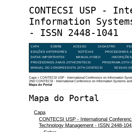
CONTECSI USP - Int
Information System
- ISSN 2448-1041
CAPA
SOBRE
ACESSO
CADASTRO
PE
EDIÇÕES ANTERIORES
NOTÍCIAS
PROCEEDINGS.A
DATAS.IMPORTANTES
MANUAL/VIDEO
INSCRIÇÕE
PROCEEDINGS.ANAIS.20THCONTECSI
PROGRAMA 20TH C
MANUAL.DO.CONGRESSISTA.20TH.CONTECSI
SESSAO.D
Capa
>
CONTECSI USP - International Conference on Information Sy
2ND CONTECSI - International Conference on Information Systems a
Mapa do Portal
Mapa do Portal
Capa
CONTECSI USP - International Conferenc
Technology Management - ISSN 2448-104