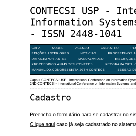
CONTECSI USP - Int
Information System
- ISSN 2448-1041
CAPA
SOBRE
ACESSO
CADASTRO
PE
EDIÇÕES ANTERIORES
NOTÍCIAS
PROCEEDINGS.A
DATAS.IMPORTANTES
MANUAL/VIDEO
INSCRIÇÕE
PROCEEDINGS.ANAIS.20THCONTECSI
PROGRAMA 20TH C
MANUAL.DO.CONGRESSISTA.20TH.CONTECSI
SESSAO.D
Capa
>
CONTECSI USP - International Conference on Information Sy
2ND CONTECSI - International Conference on Information Systems a
Cadastro
Preencha o formulário para se cadastrar no si
Clique aqui
caso já seja cadastrado no sistema