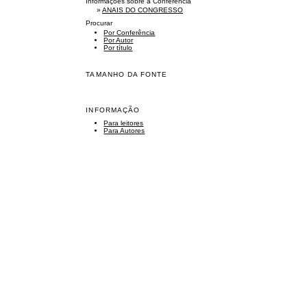
Informações sobre a Conferência
»
ANAIS DO CONGRESSO
Procurar
Por Conferência
Por Autor
Por título
TAMANHO DA FONTE
INFORMAÇÃO
Para leitores
Para Autores