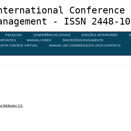
nternational Conference 
anagement - ISSN 2448-10
PESQUISA
CONFERÊNCIAS ATUAIS
EDIÇÕES ANTERIORES
N
ORTANTES
MANUAL/VIDEO
INSCRIÇÕES/PAGAMENTO
20TH CONTESI VIRTUAL
MANUAL.DO.CONGRESSISTA.20TH.CONTECSI
s
 Attribution 3.0
.