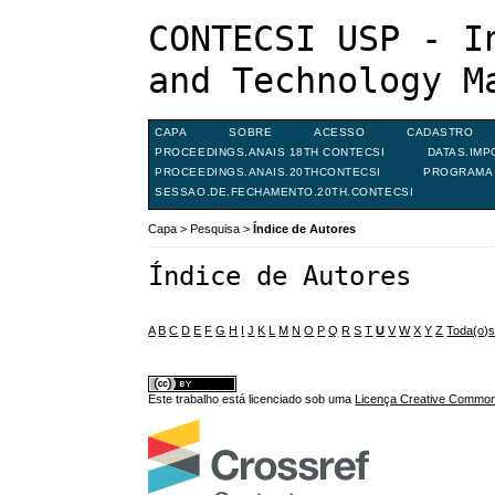
CONTECSI USP - I
and Technology M
CAPA
SOBRE
ACESSO
CADASTRO
PROCEEDINGS.ANAIS 18TH CONTECSI
DATAS.IMP
PROCEEDINGS.ANAIS.20THCONTECSI
PROGRAMA 
SESSAO.DE.FECHAMENTO.20TH.CONTECSI
Capa
>
Pesquisa
>
Índice de Autores
Índice de Autores
A
B
C
D
E
F
G
H
I
J
K
L
M
N
O
P
Q
R
S
T
U
V
W
X
Y
Z
Toda(o)
Este trabalho está licenciado sob uma
Licença Creative Commons