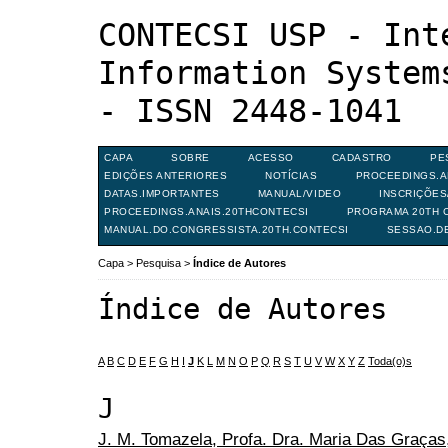
CONTECSI USP - Int
Information System
- ISSN 2448-1041
CAPA
SOBRE
ACESSO
CADASTRO
PE
EDIÇÕES ANTERIORES
NOTÍCIAS
PROCEEDINGS.A
DATAS.IMPORTANTES
MANUAL/VIDEO
INSCRIÇÕE
PROCEEDINGS.ANAIS.20THCONTECSI
PROGRAMA 20TH C
MANUAL.DO.CONGRESSISTA.20TH.CONTECSI
SESSAO.D
Capa
>
Pesquisa
>
Índice de Autores
Índice de Autores
A
B
C
D
E
F
G
H
I
J
K
L
M
N
O
P
Q
R
S
T
U
V
W
X
Y
Z
Toda(o)s
J
J. M. Tomazela, Profa. Dra. Maria Das Graças