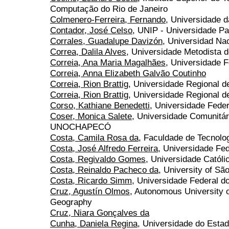
Computação do Rio de Janeiro
Colmenero-Ferreira, Fernando
, Universidade 
Contador, José Celso
, UNIP - Universidade Pa
Corrales, Guadalupe Davizón
, Universidad Na
Correa, Dalila Alves
, Universidade Metodista 
Correia, Ana Maria Magalhães
, Universidade F
Correia, Anna Elizabeth Galvão Coutinho
Correia, Rion Brattig
, Universidade Regional 
Correia, Rion Brattig
, Universidade Regional 
Corso, Kathiane Benedetti
, Universidade Fede
Coser, Monica Salete
, Universidade Comunitá
UNOCHAPECÓ
Costa, Camila Rosa da
, Faculdade de Tecnolo
Costa, José Alfredo Ferreira
, Universidade Fe
Costa, Regivaldo Gomes
, Universidade Católic
Costa, Reinaldo Pacheco da
, University of Sã
Costa, Ricardo Simm
, Universidade Federal d
Cruz, Agustín Olmos
, Autonomous University o
Geography
Cruz, Niara Gonçalves da
Cunha, Daniela Regina
, Universidade do Esta