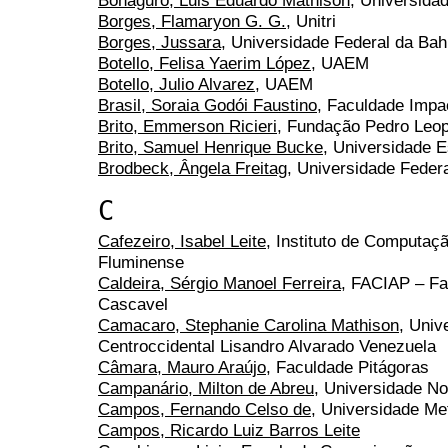
Bonaguro, Luis Eduardo Mathison
, Universida
Borges, Flamaryon G. G.
, Unitri
Borges, Jussara
, Universidade Federal da Bah
Botello, Felisa Yaerim López
, UAEM
Botello, Julio Alvarez
, UAEM
Brasil, Soraia Godói Faustino
, Faculdade Impa
Brito, Emmerson Ricieri
, Fundação Pedro Leo
Brito, Samuel Henrique Bucke
, Universidade 
Brodbeck, Ângela Freitag
, Universidade Feder
C
Cafezeiro, Isabel Leite
, Instituto de Computaç
Fluminense
Caldeira, Sérgio Manoel Ferreira
, FACIAP – Fa
Cascavel
Camacaro, Stephanie Carolina Mathison
, Univ
Centroccidental Lisandro Alvarado Venezuela
Câmara, Mauro Araújo
, Faculdade Pitágoras
Campanário, Milton de Abreu
, Universidade No
Campos, Fernando Celso de
, Universidade Me
Campos, Ricardo Luiz Barros Leite