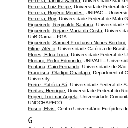
Ferreira, Jandira Sandra
, Universidade Macke
Ferreira, Luiz Felipe
, Universidade Federal de
Ferreira, Rogério Mendes
, UNIPAC – Universid
Ferreira, Ruy
, Universidade Federal de Mato 
Figueiredo, Reginaldo Santana
, Universidade 
Figueiredo, Rejane Maria da Costa
, Universid
UnB Gama – FGA
Figueiredo, Samuel Fructuoso Nunes Bordoni
,
Filipe, Alécio
, Universidade Católica de Brasíl
Flores, Edna Lucia
, Universidade Federal de U
Floriani, Pedro Edmundo
, UNIVALI – Universida
Fontana, Caio Fernando
, Universidade de São
Francisca, Oladipo Onaolapo
, Department of 
University
Freire, Patrícia Sá
, Universidade Federal de S
Freitas, Henrique
, Universidade Federal do Ri
Frigeri, Lucimar Angela
, Universidade Comunit
UNOCHAPECÓ
Fusco, Elvis
, Centro Universitário Eurípides de
G