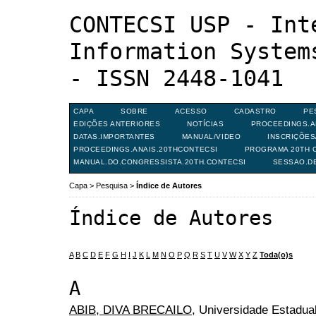
CONTECSI USP - Int
Information System
- ISSN 2448-1041
CAPA
SOBRE
ACESSO
CADASTRO
PE
EDIÇÕES ANTERIORES
NOTÍCIAS
PROCEEDINGS.A
DATAS.IMPORTANTES
MANUAL/VIDEO
INSCRIÇÕE
PROCEEDINGS.ANAIS.20THCONTECSI
PROGRAMA 20TH C
MANUAL.DO.CONGRESSISTA.20TH.CONTECSI
SESSAO.D
Capa
>
Pesquisa
>
Índice de Autores
Índice de Autores
A
B
C
D
E
F
G
H
I
J
K
L
M
N
O
P
Q
R
S
T
U
V
W
X
Y
Z
Toda(o)s
A
ABIB, DIVA BRECAILO
, Universidade Estadua