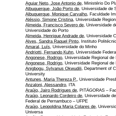
Aguiar Neto, Jose Antonio de
, Ministério Do P
Albuquerque, João Porto de
, Universidade de 
Albuquerque, Monique Carvalho
, Faculdade Im
Aléssio, Simone Cristina
, Universidade Regio
Almeida, Francisco Severo de
, Universidade 
Universidade do Porto
Almeida, Henrique Andrade de
, Universidade C
Alves, Sandra Raquel Pinto
, Instituto Politécni
Amaral, Luís
, Universidade do Minho
Andriotti, Fernando Kuhn
, Universidade Federa
Angonese, Rodrigo
, Universidade Regional d
Angonese, Rodrigo
, Universidade Regional de
Anigbogu, Sylvanus Okwudili
, Department of 
University
Antunes, Maria Thereza P.
, Universidade Pres
Anzaloni, Alessandro
, ITA
Araújo, Jairo Rodrigues de
, PITÁGORAS – Fac
Araújo, Leonardo Cordeiro de
, Universidade d
Federal de Pernambuco – UFPE
Araújo, Leopoldina Maria Colares de
, Universi
Universa