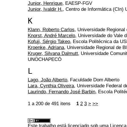
Junior, Henrique
, EAESP-FGV
Junior, Ivaldir H.
, Centro de Informática (CIn)
K
Klann, Roberto Carlos
, Universidade Regional
Knorst, André Marcelo
, Universidade do Vale
Kofuji, Sérgio Takeo
, Escola Politécnica da U
Kroenke, Adriana
, Universidade Regional de 
Kruger, Silvana Dalmutt
, Universidade Comuni
UNOCHAPECÓ
L
Lago, João Alberto
, Faculdade Dom Alberto
Lara, Cynthia Oliveira
, Universidade Federal 
Laurindo, Fernando José Barbin
, Escola Polit
1 a 200 de 491 itens
1
2
3
>
>>
Este trabalho está licenciado sob uma
Licença