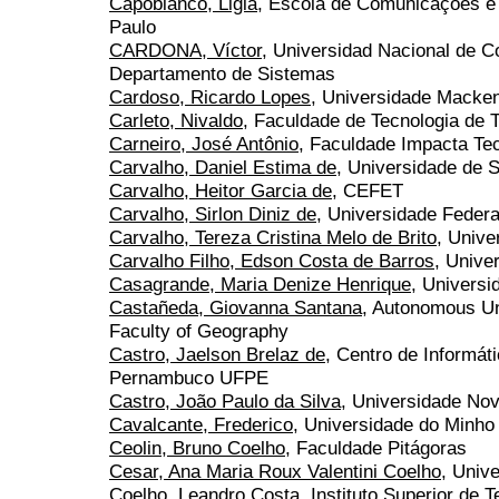
Capobianco, Ligia
, Escola de Comunicações e 
Paulo
CARDONA, Víctor
, Universidad Nacional de C
Departamento de Sistemas
Cardoso, Ricardo Lopes
, Universidade Macke
Carleto, Nivaldo
, Faculdade de Tecnologia de T
Carneiro, José Antônio
, Faculdade Impacta Te
Carvalho, Daniel Estima de
, Universidade de 
Carvalho, Heitor Garcia de
, CEFET
Carvalho, Sirlon Diniz de
, Universidade Federa
Carvalho, Tereza Cristina Melo de Brito
, Unive
Carvalho Filho, Edson Costa de Barros
, Unive
Casagrande, Maria Denize Henrique
, Universi
Castañeda, Giovanna Santana
, Autonomous Uni
Faculty of Geography
Castro, Jaelson Brelaz de
, Centro de Informát
Pernambuco UFPE
Castro, João Paulo da Silva
, Universidade Nov
Cavalcante, Frederico
, Universidade do Minho
Ceolin, Bruno Coelho
, Faculdade Pitágoras
Cesar, Ana Maria Roux Valentini Coelho
, Univ
Coelho, Leandro Costa
, Instituto Superior de