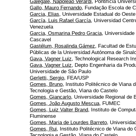
Galegale, Napoleão Verardi
, Pontifícia Univer
Gallo, Mauro Fernando
, Fundação Escola de 
Garcia, Elias
, Universidade Estadual do Oest
García, Luis Rafael García
, Universidad Centr
Venezuela
Garcia, Osmarina Pedro Gracia
, Universidade
Cascavel
Gastélum, Rosalinda Gámez
, Facultad de Estu
Públicas de la Universidad Autónoma de Sinal
Gava, Vagner Luiz
, Technological Research Ins
Gava, Vagner Luiz
, Depto Engenharia da Produ
Universidade de São Paulo
Gerletti, Sergio
, FEA/USP
Gomes, Bruno
, Instituto Politécnico de Viana
Tecnologia e Gestão, Viana do Castelo
Gomes, Giancarlo
, Universidade Regional de
Gomes, João Augusto Mescua
, FUMEC
Gomes, Luiz Valter Brand
, Instituto de Compu
Fluminense
Gomes, Maria de Lourdes Barreto
, Universida
Gomes, Rui
, Instituto Politécnico de Viana do
Tecnologia e Gestão, Viana do Castelo