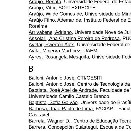
Araújo, Renata
, Universidade Federal do Estad
Araújo, Vitor
, SOFTEXRECIFE
Araújo, Wilde Gomes de
, Universidade do Min
Araújo Filho, Ademar de
, Instituto Federal de
Roraima
Arrivabene, Adriano
, Universidade Nove de Ju
Assolari, Ana Cristina Pereira de Pedrosa
, PU
Avelar, Ewerton Alex
, Universidade Federal de
Avila, Minerva Martinez
, UAEM
Ayres, Rosângela Mesquita
, Universidade Fed
B
Balloni, Antonio José
, CTI/GESITI
Balloni, Antonio José
, Centro de Tecnologia d
Baptista, José Abel de Andrade
, Faculdade de 
Universidade Camilo Castelo Branco
Baptista, Sofia Galvão
, Universidade de Brasíl
Barbosa, João Paulo de Lima
, FACIAP – Facul
Cascavel
Barrela, Wagner D.
, Centro de Educação Tecn
Barrera, Concepción Suástegui
, Escuela de Co