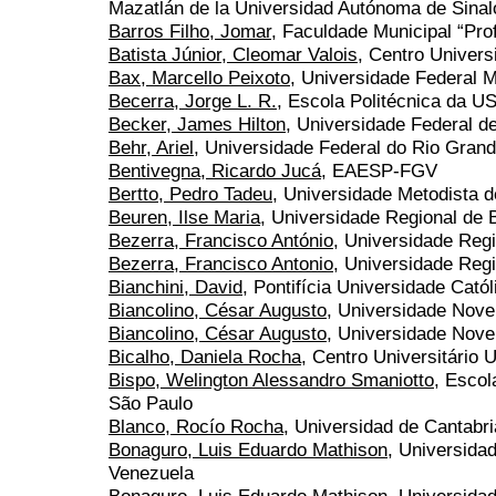
Mazatlán de la Universidad Autónoma de Sinal
Barros Filho, Jomar
, Faculdade Municipal “Pr
Batista Júnior, Cleomar Valois
, Centro Univers
Bax, Marcello Peixoto
, Universidade Federal 
Becerra, Jorge L. R.
, Escola Politécnica da U
Becker, James Hilton
, Universidade Federal d
Behr, Ariel
, Universidade Federal do Rio Grand
Bentivegna, Ricardo Jucá
, EAESP-FGV
Bertto, Pedro Tadeu
, Universidade Metodista d
Beuren, Ilse Maria
, Universidade Regional de
Bezerra, Francisco António
, Universidade Re
Bezerra, Francisco Antonio
, Universidade Reg
Bianchini, David
, Pontifícia Universidade Cat
Biancolino, César Augusto
, Universidade Nove
Biancolino, César Augusto
, Universidade Nov
Bicalho, Daniela Rocha
, Centro Universitári
Bispo, Welington Alessandro Smaniotto
, Escol
São Paulo
Blanco, Rocío Rocha
, Universidad de Cantabri
Bonaguro, Luis Eduardo Mathison
, Universida
Venezuela