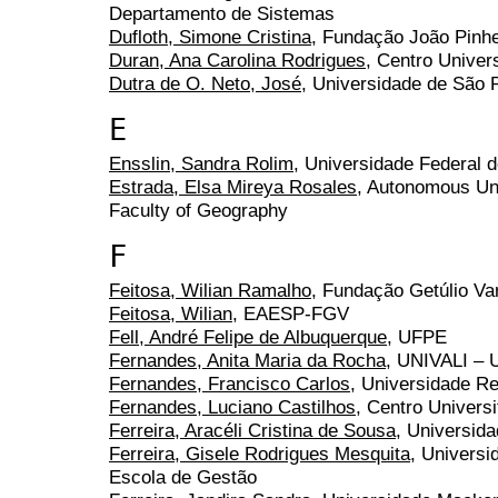
Departamento de Sistemas
Dufloth, Simone Cristina
, Fundação João Pinhe
Duran, Ana Carolina Rodrigues
, Centro Univer
Dutra de O. Neto, José
, Universidade de São 
E
Ensslin, Sandra Rolim
, Universidade Federal 
Estrada, Elsa Mireya Rosales
, Autonomous Uni
Faculty of Geography
F
Feitosa, Wilian Ramalho
, Fundação Getúlio Va
Feitosa, Wilian
, EAESP-FGV
Fell, André Felipe de Albuquerque
, UFPE
Fernandes, Anita Maria da Rocha
, UNIVALI – U
Fernandes, Francisco Carlos
, Universidade R
Fernandes, Luciano Castilhos
, Centro Universi
Ferreira, Aracéli Cristina de Sousa
, Universida
Ferreira, Gisele Rodrigues Mesquita
, Universi
Escola de Gestão