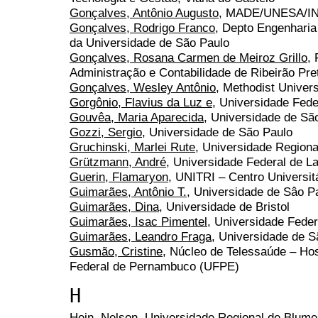
Gonçalves, Antônio Augusto
, MADE/UNESA/I
Gonçalves, Rodrigo Franco
, Depto Engenharia
da Universidade de São Paulo
Gonçalves, Rosana Carmen de Meiroz Grillo
,
Administração e Contabilidade de Ribeirão Pre
Gonçalves, Wesley Antônio
, Methodist Univers
Gorgônio, Flavius da Luz e
, Universidade Fede
Gouvêa, Maria Aparecida
, Universidade de Sã
Gozzi, Sergio
, Universidade de São Paulo
Gruchinski, Marlei Rute
, Universidade Region
Grützmann, André
, Universidade Federal de L
Guerin, Flamaryon
, UNITRI – Centro Universitá
Guimarães, Antônio T.
, Universidade de Sâo P
Guimarães, Dina
, Universidade de Bristol
Guimarães, Isac Pimentel
, Universidade Feder
Guimarães, Leandro Fraga
, Universidade de S
Gusmão, Cristine
, Núcleo de Telessaúde – Hos
Federal de Pernambuco (UFPE)
H
Hein, Nelson
, Universidade Regional de Blum