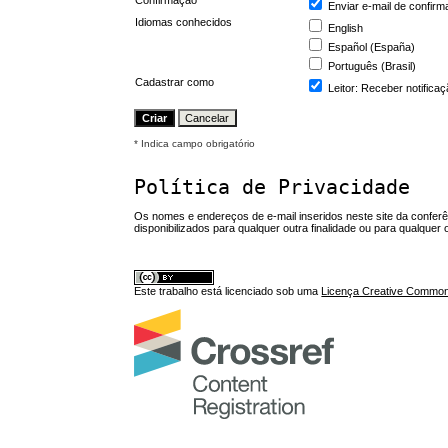
Confirmação
Enviar e-mail de confirm
Idiomas conhecidos
English
Español (España)
Português (Brasil)
Cadastrar como
Leitor
: Receber notifica
* Indica campo obrigatório
Política de Privacidade
Os nomes e endereços de e-mail inseridos neste site da confer
disponibilizados para qualquer outra finalidade ou para qualquer 
Este trabalho está licenciado sob uma
Licença Creative Commons