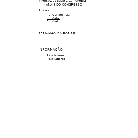
Informações sobre a Conferência
»
ANAIS DO CONGRESSO
Procurar
Por Conferência
Por Autor
Por título
TAMANHO DA FONTE
INFORMAÇÃO
Para leitores
Para Autores