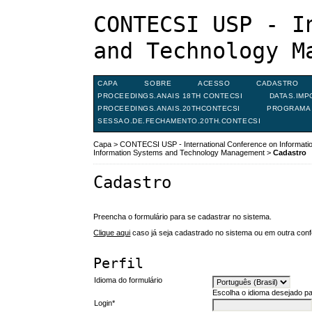
CONTECSI USP - I
and Technology M
CAPA
SOBRE
ACESSO
CADASTRO
PROCEEDINGS.ANAIS 18TH CONTECSI
DATAS.IMP
PROCEEDINGS.ANAIS.20THCONTECSI
PROGRAMA 
SESSAO.DE.FECHAMENTO.20TH.CONTECSI
Capa
>
CONTECSI USP - International Conference on Informat
Information Systems and Technology Management
>
Cadastro
Cadastro
Preencha o formulário para se cadastrar no sistema.
Clique aqui
caso já seja cadastrado no sistema ou em outra confe
Perfil
Idioma do formulário
Escolha o idioma desejado pa
Login*