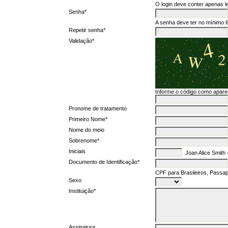
O login deve conter apenas le
Senha*
A senha deve ter no mínimo 6
Repetir senha*
Validação*
Informe o código como apar
Pronome de tratamento
Primeiro Nome*
Nome do meio
Sobrenome*
Iniciais
Joan Alice Smith
Documento de Identificação*
CPF para Brasileiros, Passap
Sexo
Instituição*
Assinatura