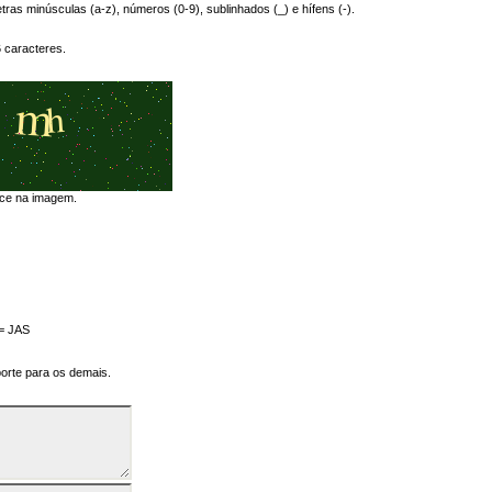
tras minúsculas (a-z), números (0-9), sublinhados (_) e hífens (-).
 caracteres.
ece na imagem.
 = JAS
orte para os demais.