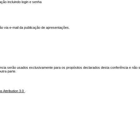
ação incluindo login e senha
ção via e-mail da publicação de apresentações.
ência serão usados exclusivamente para os propósitos declarados desta conferência e não 
outra parte.
 Attribution 3.0
.