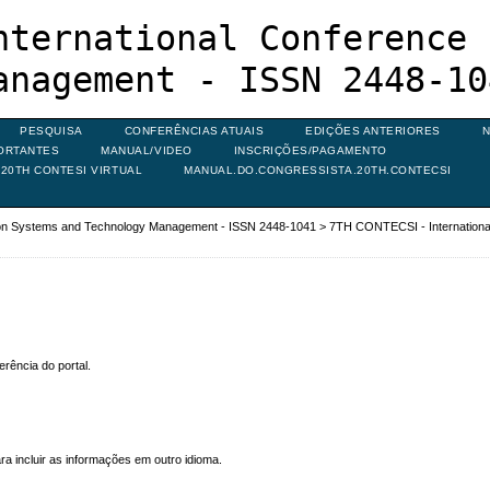
nternational Conference 
anagement - ISSN 2448-10
PESQUISA
CONFERÊNCIAS ATUAIS
EDIÇÕES ANTERIORES
N
ORTANTES
MANUAL/VIDEO
INSCRIÇÕES/PAGAMENTO
20TH CONTESI VIRTUAL
MANUAL.DO.CONGRESSISTA.20TH.CONTECSI
ion Systems and Technology Management - ISSN 2448-1041
>
7TH CONTECSI - Internationa
rência do portal.
ra incluir as informações em outro idioma.