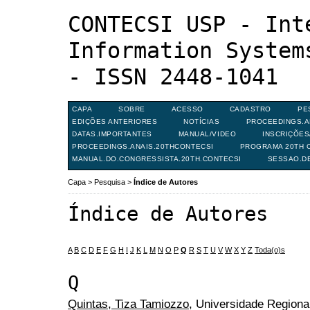
CONTECSI USP - Int
Information System
- ISSN 2448-1041
CAPA
SOBRE
ACESSO
CADASTRO
PE
EDIÇÕES ANTERIORES
NOTÍCIAS
PROCEEDINGS.A
DATAS.IMPORTANTES
MANUAL/VIDEO
INSCRIÇÕE
PROCEEDINGS.ANAIS.20THCONTECSI
PROGRAMA 20TH C
MANUAL.DO.CONGRESSISTA.20TH.CONTECSI
SESSAO.D
Capa
>
Pesquisa
>
Índice de Autores
Índice de Autores
A
B
C
D
E
F
G
H
I
J
K
L
M
N
O
P
Q
R
S
T
U
V
W
X
Y
Z
Toda(o)s
Q
Quintas, Tiza Tamiozzo
, Universidade Region