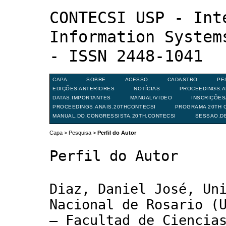
CONTECSI USP - Int
Information System
- ISSN 2448-1041
CAPA
SOBRE
ACESSO
CADASTRO
PE
EDIÇÕES ANTERIORES
NOTÍCIAS
PROCEEDINGS.A
DATAS.IMPORTANTES
MANUAL/VIDEO
INSCRIÇÕE
PROCEEDINGS.ANAIS.20THCONTECSI
PROGRAMA 20TH C
MANUAL.DO.CONGRESSISTA.20TH.CONTECSI
SESSAO.D
Capa
>
Pesquisa
>
Perfil do Autor
Perfil do Autor
Diaz, Daniel José, Un
Nacional de Rosario (
– Facultad de Ciencia