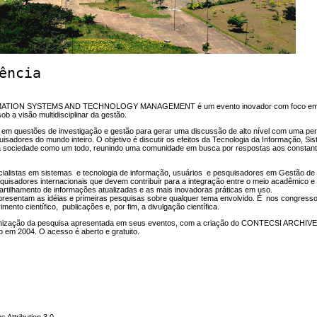
ência
RMATION SYSTEMS AND TECHNOLOGY MANAGEMENT
é um evento inovador com foco e
b a visão multidisciplinar da gestão.
os em questões de investigação e gestão para gerar uma discussão de alto nível com uma pe
uisadores do mundo inteiro. O objetivo é discutir os efeitos da Tecnologia da Informação, Si
a sociedade como um todo, reunindo uma comunidade em busca por respostas aos constant
cialistas em sistemas e tecnologia de informação, usuários e pesquisadores em Gestão de
squisadores internacionais que devem contribuir para a integração entre o meio acadêmico 
partilhamento de informações atualizadas e as mais inovadoras práticas em uso.
apresentam as idéias e primeiras pesquisas sobre qualquer tema envolvido. É nos congres
ento científico, publicações e, por fim, a divulgação científica.
nização da pesquisa apresentada em seus eventos, com a criação do CONTECSI ARCHIV
ão em 2004. O acesso é aberto e gratuito.
 Attribution 3.0
.