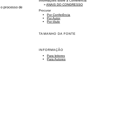
Informações sobre a Conferência
»
ANAIS DO CONGRESSO
 o processo de
Procurar
Por Conferência
Por Autor
Por título
TAMANHO DA FONTE
INFORMAÇÃO
Para leitores
Para Autores