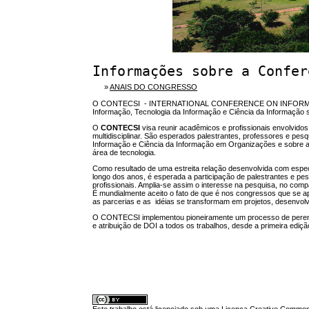
Informações sobre a Confer
»
ANAIS DO CONGRESSO
O CONTECSI - INTERNATIONAL CONFERENCE ON INFO
Informação, Tecnologia da Informação e Ciência da Informação so
O
CONTECSI
visa reunir acadêmicos e profissionais envolvid
multidisciplinar. São esperados palestrantes, professores e pesq
Informação e Ciência da Informação em Organizações e sobre 
área de tecnologia.
Como resultado de uma estreita relação desenvolvida com espe
longo dos anos, é esperada a participação de palestrantes e pe
profissionais. Amplia-se assim o interesse na pesquisa, no com
É mundialmente aceito o fato de que é nos congressos que se 
as parcerias e as idéias se transformam em projetos, desenvolvim
O CONTECSI implementou pioneiramente um processo de pere
e atribuição de DOI a todos os trabalhos, desde a primeira ediç
Este trabalho está licenciado sob uma
Licença Creative Commons