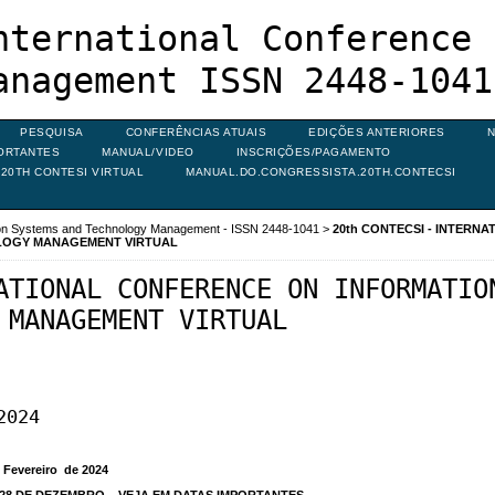
nternational Conference 
anagement ISSN 2448-1041
PESQUISA
CONFERÊNCIAS ATUAIS
EDIÇÕES ANTERIORES
N
ORTANTES
MANUAL/VIDEO
INSCRIÇÕES/PAGAMENTO
20TH CONTESI VIRTUAL
MANUAL.DO.CONGRESSISTA.20TH.CONTECSI
ion Systems and Technology Management - ISSN 2448-1041
>
20th CONTECSI - INTERNA
LOGY MANAGEMENT VIRTUAL
ATIONAL CONFERENCE ON INFORMATIO
 MANAGEMENT VIRTUAL
2024
 Fevereiro de 2024
 28 DE DEZEMBRO. VEJA EM DATAS IMPORTANTES