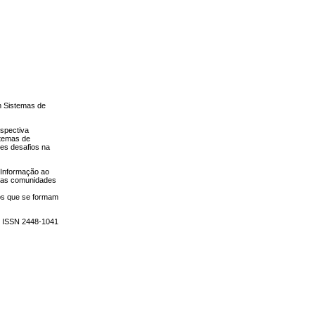
m Sistemas de
rspectiva
stemas de
es desafios na
 Informação ao
e as comunidades
sos que se formam
E ISSN 2448-1041