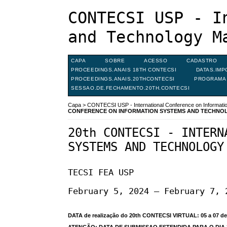
CONTECSI USP - I
and Technology M
CAPA
SOBRE
ACESSO
CADASTRO
PROCEEDINGS.ANAIS 18TH CONTECSI
DATAS.IMP
PROCEEDINGS.ANAIS.20THCONTECSI
PROGRAMA 
SESSAO.DE.FECHAMENTO.20TH.CONTECSI
Capa
>
CONTECSI USP - International Conference on Informat
CONFERENCE ON INFORMATION SYSTEMS AND TECHNO
20th CONTECSI - INTERN
SYSTEMS AND TECHNOLOGY
TECSI FEA USP
February 5, 2024 – February 7, 
DATA de realização do 20th CONTECSI VIRTUAL: 05 a 07 de
ATENÇÃO: DATA DE SUBMISSAO ESTENDIDA PARA O DIA