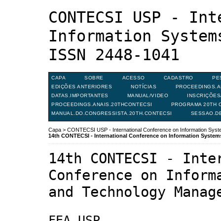
CONTECSI USP - Int
Information System
ISSN 2448-1041
CAPA
SOBRE
ACESSO
CADASTRO
PE
EDIÇÕES ANTERIORES
NOTÍCIAS
PROCEEDINGS.A
DATAS.IMPORTANTES
MANUAL/VIDEO
INSCRIÇÕE
PROCEEDINGS.ANAIS.20THCONTECSI
PROGRAMA 20TH C
MANUAL.DO.CONGRESSISTA.20TH.CONTECSI
SESSAO.D
Capa
>
CONTECSI USP - International Conference on Information Sy
14th CONTECSI - International Conference on Information Syst
14th CONTECSI - Inte
Conference on Inform
and Technology Manag
FEA USP