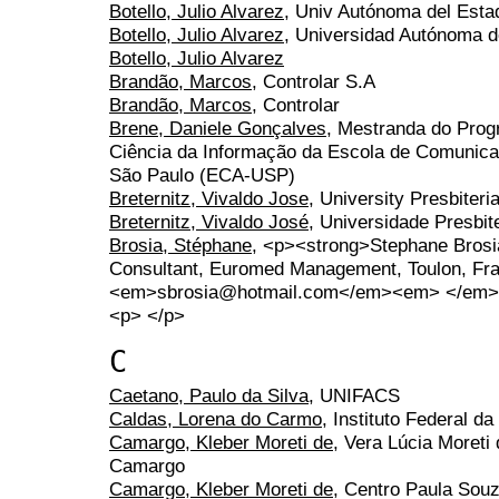
Botello, Julio Alvarez
, Univ Autónoma del Esta
Botello, Julio Alvarez
, Universidad Autónoma d
Botello, Julio Alvarez
Brandão, Marcos
, Controlar S.A
Brandão, Marcos
, Controlar
Brene, Daniele Gonçalves
, Mestranda do Pro
Ciência da Informação da Escola de Comunica
São Paulo (ECA-USP)
Breternitz, Vivaldo Jose
, University Presbiter
Breternitz, Vivaldo José
, Universidade Presbi
Brosia, Stéphane
, <p><strong>Stephane Brosi
Consultant, Euromed Management, Toulon, F
<em>sbrosia@hotmail.com</em><em> </em>
<p> </p>
C
Caetano, Paulo da Silva
, UNIFACS
Caldas, Lorena do Carmo
, Instituto Federal da
Camargo, Kleber Moreti de
, Vera Lúcia Moreti
Camargo
Camargo, Kleber Moreti de
, Centro Paula Souz