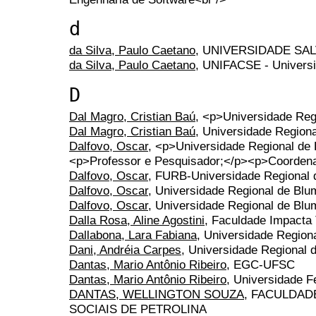
d
da Silva, Paulo Caetano
, UNIVERSIDADE SA
da Silva, Paulo Caetano
, UNIFACSE - Univers
D
Dal Magro, Cristian Baú
, <p>Universidade Re
Dal Magro, Cristian Baú
, Universidade Region
Dalfovo, Oscar
, <p>Universidade Regional d
<p>Professor e Pesquisador;</p><p>Coorde
Dalfovo, Oscar
, FURB-Universidade Regional
Dalfovo, Oscar
, Universidade Regional de Bl
Dalfovo, Oscar
, Universidade Regional de Bl
Dalla Rosa, Aline Agostini
, Faculdade Impacta 
Dallabona, Lara Fabiana
, Universidade Regio
Dani, Andréia Carpes
, Universidade Regional
Dantas, Mario Antônio Ribeiro
, EGC-UFSC
Dantas, Mario Antônio Ribeiro
, Universidade F
DANTAS, WELLINGTON SOUZA
, FACULDAD
SOCIAIS DE PETROLINA