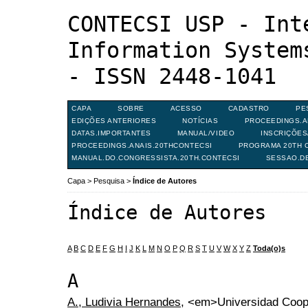
CONTECSI USP - Int
Information System
- ISSN 2448-1041
CAPA
SOBRE
ACESSO
CADASTRO
PE
EDIÇÕES ANTERIORES
NOTÍCIAS
PROCEEDINGS.A
DATAS.IMPORTANTES
MANUAL/VIDEO
INSCRIÇÕE
PROCEEDINGS.ANAIS.20THCONTECSI
PROGRAMA 20TH C
MANUAL.DO.CONGRESSISTA.20TH.CONTECSI
SESSAO.D
Capa
>
Pesquisa
>
Índice de Autores
Índice de Autores
A
B
C
D
E
F
G
H
I
J
K
L
M
N
O
P
Q
R
S
T
U
V
W
X
Y
Z
Toda(o)s
A
A., Ludivia Hernandes
, <em>Universidad Coop