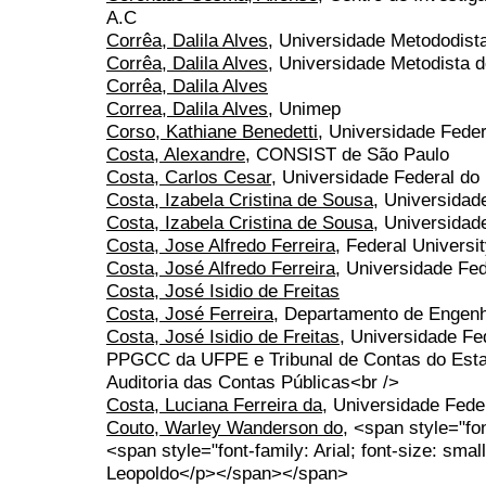
A.C
Corrêa, Dalila Alves
, Universidade Metododist
Corrêa, Dalila Alves
, Universidade Metodista d
Corrêa, Dalila Alves
Correa, Dalila Alves
, Unimep
Corso, Kathiane Benedetti
, Universidade Fed
Costa, Alexandre
, CONSIST de São Paulo
Costa, Carlos Cesar
, Universidade Federal d
Costa, Izabela Cristina de Sousa
, Universidad
Costa, Izabela Cristina de Sousa
, Universidad
Costa, Jose Alfredo Ferreira
, Federal Univers
Costa, José Alfredo Ferreira
, Universidade Fe
Costa, José Isidio de Freitas
Costa, José Ferreira
, Departamento de Engenha
Costa, José Isidio de Freitas
, Universidade F
PPGCC da UFPE e Tribunal de Contas do Est
Auditoria das Contas Públicas<br />
Costa, Luciana Ferreira da
, Universidade Fede
Couto, Warley Wanderson do
, <span style="fon
<span style="font-family: Arial; font-size: sm
Leopoldo</p></span></span>