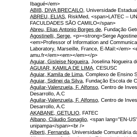
Ibagué</em>
ABIB, DIVA BRECAILO
, Universidade Estadua
ABREU, ELIAS
, RiskMed, <span>LATEC – U
FACULDADES SÃO CAMILO</span>
Abreu, Elias Antonio Borges de
, Fundação Get
Agostinelli, Serge
, <p><strong>Serge Agostinel
<em>Professor of Information and Communica
Laboratory, Marseille, France, E-Mail:</em> 
amu.fr</em><em></em></p>
Aguiar, Gisleise Nogueira
, Joselina Nogueira 
AGUIAR, KAMILA DE LIMA
, CESUSC
Aguiar, Kamila de Lima
, Complexo de Ensino S
Aguiar, Sidinei da Silva
, Fundação Escola de 
Aguilar-Valenzuela, F. Alfonso
, Centro de Inve
Desarrollo, A.C
Aguilar-Valenzuela, F. Alfonso
, Centro de Inve
Desarrollo, A.C
AKABANE, GETULIO
, FATEC
Albano, Cláudio Sonaglio
, <span lang="EN-US"
unipampa</span><br />
Alberti, Fernanda
, Universidade Comunitária 