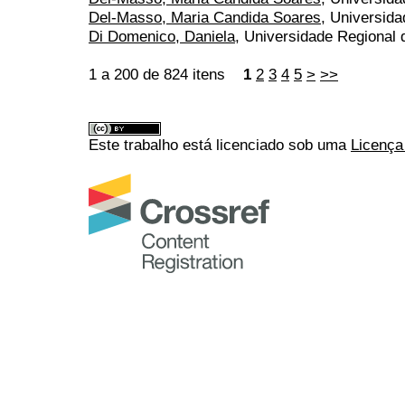
Del-Masso, Maria Candida Soares
, Universida
Di Domenico, Daniela
, Universidade Regional
1 a 200 de 824 itens
1
2
3
4
5
>
>>
Este trabalho está licenciado sob uma
Licença