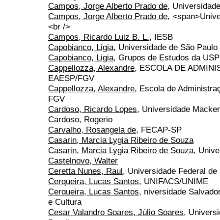
Campos, Jorge Alberto Prado de
, Universidad
Campos, Jorge Alberto Prado de
, <span>Unive
<br />
Campos, Ricardo Luiz B. L.
, IESB
Capobianco, Ligia
, Universidade de São Paulo
Capobianco, Ligia
, Grupos de Estudos da USP
Cappellozza, Alexandre
, ESCOLA DE ADMIN
EAESP/FGV
Cappellozza, Alexandre
, Escola de Administr
FGV
Cardoso, Ricardo Lopes
, Universidade Macke
Cardoso, Rogerio
Carvalho, Rosangela de
, FECAP-SP
Casarin, Marcia Lygia Ribeiro de Souza
Casarin, Marcia Lygia Ribeiro de Souza
, Unive
Castelnovo, Walter
Ceretta Nunes, Raul
, Universidade Federal d
Cerqueira, Lucas Santos
, UNIFACS/UNIME
Cerqueira, Lucas Santos
, niversidade Salvado
e Cultura
Cesar Valandro Soares, Júlio Soares
, Univers