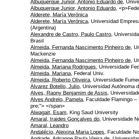
Albuquerque Junior, Antonio Eduardo de
, Univ
Albuquerque Junior, Antonio Eduardo
, <p>Fede
Alderete, María Verónica
Alderete, María Verónica
, Universidad Empresa
(Argentina)
Alexandre de Castro, Paulo Castro
, Universid
Brasil
Almeida, Fernanda Nascimento Pinheiro de
, U
Mackenzie
Almeida, Fernanda Nascimento Pinheiro de
, U
Almeida, Mariana Rodrigues
, Universidade Fe
Almeida, Mariana
, Federal Univ.
Almeida, Roberto Oliveira
, Universidade Fume
Alvarez Botello, Julio
, Universidad Autónoma d
Alves, Raony Benjamim de Assis
, Universida
Alves Andrelo, Pamela
, Faculdade Flamingo –
pre;"> </span>
Alwagait, Esam
, King Saud University
Amaral, Iraides Gonçalves do
, Universidade 
Amaral, Leandro
Andalécio, Aleixina Maria Lopes
, Faculdade N
Andrade, Adrianne Paula Vieira de
, Universida