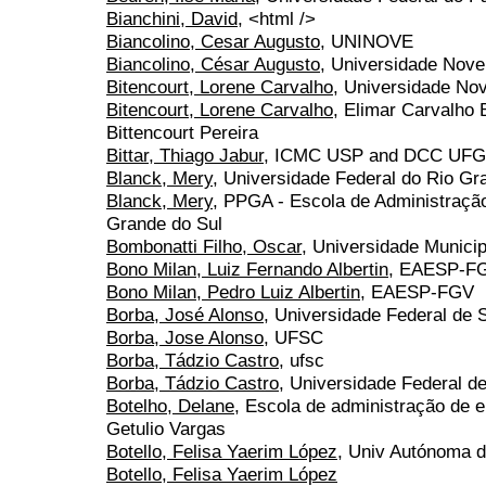
Bianchini, David
, <html />
Biancolino, Cesar Augusto
, UNINOVE
Biancolino, César Augusto
, Universidade Nove
Bitencourt, Lorene Carvalho
, Universidade No
Bitencourt, Lorene Carvalho
, Elimar Carvalho 
Bittencourt Pereira
Bittar, Thiago Jabur
, ICMC USP and DCC UFG
Blanck, Mery
, Universidade Federal do Rio Gr
Blanck, Mery
, PPGA - Escola de Administração
Grande do Sul
Bombonatti Filho, Oscar
, Universidade Munici
Bono Milan, Luiz Fernando Albertin
, EAESP-F
Bono Milan, Pedro Luiz Albertin
, EAESP-FGV
Borba, José Alonso
, Universidade Federal de 
Borba, Jose Alonso
, UFSC
Borba, Tádzio Castro
, ufsc
Borba, Tádzio Castro
, Universidade Federal d
Botelho, Delane
, Escola de administração de
Getulio Vargas
Botello, Felisa Yaerim López
, Univ Autónoma d
Botello, Felisa Yaerim López