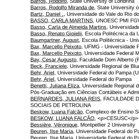
Barros, Rodolfo
, State University of Londrina
Barros, Rodolfo Miranda de
, State University 
Bartz, Daniel .
, Universidade do Vale do Rio 
BASSO, CARLA MARTINS
, UNOESC PMI FG
Basso, Carla de Almeida Martins
, Universidad
Basso, Renato Gioielii
, Escola Politécnica da
Baumgartner, August
, Escola Politécnica - Un
Bax, Marcello Peixoto
, UFMG - Universidade F
Bax, Marcello Peixoto
, Universidade Federal 
Bay, Cesar Augusto
, Faculdade Dom Alberto (
Beck, Franciele
, Universidade Regional de Bl
Behr, Ariel
, Universidade Federal do Pampa 
Behr, Ariel
, Universidade Federal do Pampa
Benetti, Juliana Eliza
, Universidade Regional
Pós-Graduação em Ciências Contábeis e Adm
BERNARDES, JULIANA REIS
, FACULDADE D
SOCIAIS DE PETROLINA
Beskow, Luana Falcão
, Complexo de Ensino Su
BESKOW, LUANA FALCÃO
, <p>CESUSC</p>
Bessière, Véronique
, Montpellier 2 University
Beuren, Ilse Maria
, Universidade Federal do P
Beuren, Ilse Maria
, Universidade Federal do 