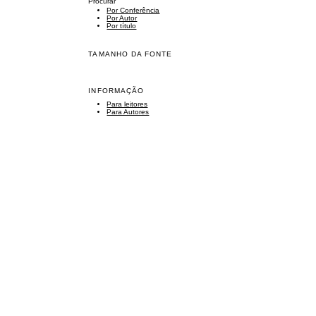
Procurar
Por Conferência
Por Autor
Por título
TAMANHO DA FONTE
INFORMAÇÃO
Para leitores
Para Autores