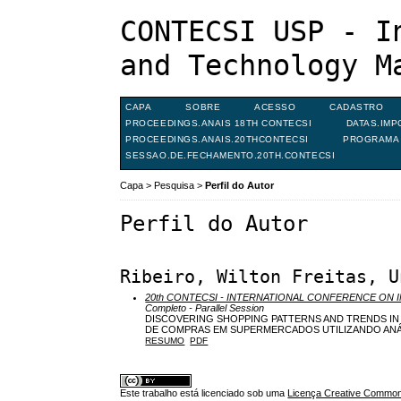
CONTECSI USP - I
and Technology M
CAPA
SOBRE
ACESSO
CADASTRO
PROCEEDINGS.ANAIS 18TH CONTECSI
DATAS.IMP
PROCEEDINGS.ANAIS.20THCONTECSI
PROGRAMA 
SESSAO.DE.FECHAMENTO.20TH.CONTECSI
Capa
>
Pesquisa
>
Perfil do Autor
Perfil do Autor
Ribeiro, Wilton Freitas, U
20th CONTECSI - INTERNATIONAL CONFERENCE O
Completo - Parallel Session
DISCOVERING SHOPPING PATTERNS AND TRENDS IN
DE COMPRAS EM SUPERMERCADOS UTILIZANDO ANÁ
RESUMO
PDF
Este trabalho está licenciado sob uma
Licença Creative Commons