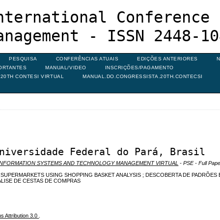
nternational Conference 
anagement - ISSN 2448-10
PESQUISA
CONFERÊNCIAS ATUAIS
EDIÇÕES ANTERIORES
N
ORTANTES
MANUAL/VIDEO
INSCRIÇÕES/PAGAMENTO
20TH CONTESI VIRTUAL
MANUAL.DO.CONGRESSISTA.20TH.CONTECSI
niversidade Federal do Pará, Brasil
N INFORMATION SYSTEMS AND TECHNOLOGY MANAGEMENT VIRTUAL
- PSE - Full Pape
 SUPERMARKETS USING SHOPPING BASKET ANALYSIS ; DESCOBERTA DE PADRÕES 
LISE DE CESTAS DE COMPRAS
 Attribution 3.0
.