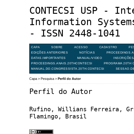
CONTECSI USP - Int
Information System
- ISSN 2448-1041
CAPA
SOBRE
ACESSO
CADASTRO
PE
EDIÇÕES ANTERIORES
NOTÍCIAS
PROCEEDINGS.A
DATAS.IMPORTANTES
MANUAL/VIDEO
INSCRIÇÕE
PROCEEDINGS.ANAIS.20THCONTECSI
PROGRAMA 20TH C
MANUAL.DO.CONGRESSISTA.20TH.CONTECSI
SESSAO.D
Capa
>
Pesquisa
>
Perfil do Autor
Perfil do Autor
Rufino, Willians Ferreira, Gr
Flamingo, Brasil