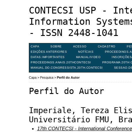
CONTECSI USP - Int
Information System
- ISSN 2448-1041
CAPA
SOBRE
ACESSO
CADASTRO
PE
EDIÇÕES ANTERIORES
NOTÍCIAS
PROCEEDINGS.A
DATAS.IMPORTANTES
MANUAL/VIDEO
INSCRIÇÕE
PROCEEDINGS.ANAIS.20THCONTECSI
PROGRAMA 20TH C
MANUAL.DO.CONGRESSISTA.20TH.CONTECSI
SESSAO.D
Capa
>
Pesquisa
>
Perfil do Autor
Perfil do Autor
Imperiale, Tereza Eli
Universitário FMU, Br
17th CONTECSI - International Conference