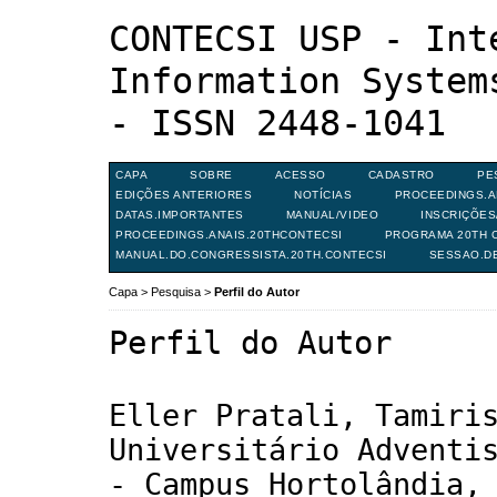
CONTECSI USP - Int
Information System
- ISSN 2448-1041
CAPA
SOBRE
ACESSO
CADASTRO
PE
EDIÇÕES ANTERIORES
NOTÍCIAS
PROCEEDINGS.A
DATAS.IMPORTANTES
MANUAL/VIDEO
INSCRIÇÕE
PROCEEDINGS.ANAIS.20THCONTECSI
PROGRAMA 20TH C
MANUAL.DO.CONGRESSISTA.20TH.CONTECSI
SESSAO.D
Capa
>
Pesquisa
>
Perfil do Autor
Perfil do Autor
Eller Pratali, Tamiri
Universitário Adventi
- Campus Hortolândia,