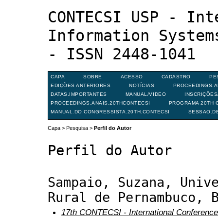
CONTECSI USP - Int
Information System
- ISSN 2448-1041
CAPA
SOBRE
ACESSO
CADASTRO
PE
EDIÇÕES ANTERIORES
NOTÍCIAS
PROCEEDINGS.A
DATAS.IMPORTANTES
MANUAL/VIDEO
INSCRIÇÕE
PROCEEDINGS.ANAIS.20THCONTECSI
PROGRAMA 20TH C
MANUAL.DO.CONGRESSISTA.20TH.CONTECSI
SESSAO.D
Capa
>
Pesquisa
>
Perfil do Autor
Perfil do Autor
Sampaio, Suzana, Univ
Rural de Pernambuco, 
17th CONTECSI - International Conference