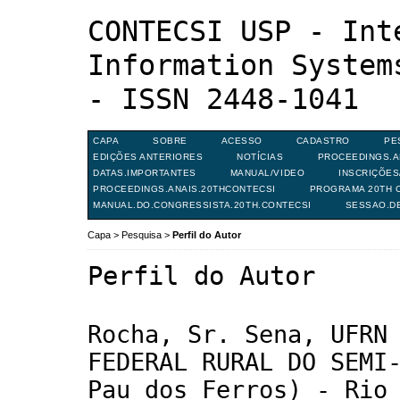
CONTECSI USP - Int
Information System
- ISSN 2448-1041
CAPA
SOBRE
ACESSO
CADASTRO
PE
EDIÇÕES ANTERIORES
NOTÍCIAS
PROCEEDINGS.A
DATAS.IMPORTANTES
MANUAL/VIDEO
INSCRIÇÕE
PROCEEDINGS.ANAIS.20THCONTECSI
PROGRAMA 20TH C
MANUAL.DO.CONGRESSISTA.20TH.CONTECSI
SESSAO.D
Capa
>
Pesquisa
>
Perfil do Autor
Perfil do Autor
Rocha, Sr. Sena, UFRN
FEDERAL RURAL DO SEMI
Pau dos Ferros) - Rio