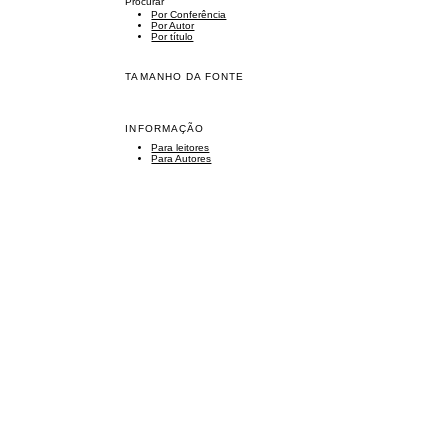
Procurar
Por Conferência
Por Autor
Por título
TAMANHO DA FONTE
INFORMAÇÃO
Para leitores
Para Autores