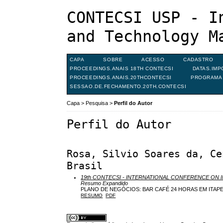
CONTECSI USP - I
and Technology M
CAPA
SOBRE
ACESSO
CADASTRO
PROCEEDINGS.ANAIS 18TH CONTECSI
DATAS.IMP
PROCEEDINGS.ANAIS.20THCONTECSI
PROGRAMA 
SESSAO.DE.FECHAMENTO.20TH.CONTECSI
Capa
>
Pesquisa
>
Perfil do Autor
Perfil do Autor
Rosa, Silvio Soares da, Ce
Brasil
19th CONTECSI - INTERNATIONAL CONFERENCE O
Resumo Expandido
PLANO DE NEGÓCIOS: BAR CAFÉ 24 HORAS EM ITAP
RESUMO
PDF