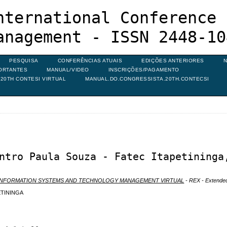
nternational Conference 
anagement - ISSN 2448-10
PESQUISA
CONFERÊNCIAS ATUAIS
EDIÇÕES ANTERIORES
N
ORTANTES
MANUAL/VIDEO
INSCRIÇÕES/PAGAMENTO
20TH CONTESI VIRTUAL
MANUAL.DO.CONGRESSISTA.20TH.CONTECSI
ntro Paula Souza - Fatec Itapetininga
N INFORMATION SYSTEMS AND TECHNOLOGY MANAGEMENT VIRTUAL
- REX - Extended
ETININGA