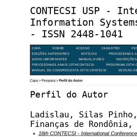
CONTECSI USP - Int
Information System
- ISSN 2448-1041
CAPA
SOBRE
ACESSO
CADASTRO
PE
EDIÇÕES ANTERIORES
NOTÍCIAS
PROCEEDINGS.A
DATAS.IMPORTANTES
MANUAL/VIDEO
INSCRIÇÕE
PROCEEDINGS.ANAIS.20THCONTECSI
PROGRAMA 20TH C
MANUAL.DO.CONGRESSISTA.20TH.CONTECSI
SESSAO.D
Capa
>
Pesquisa
>
Perfil do Autor
Perfil do Autor
Ladislau, Silas Pinho
Finanças de Rondônia,
16th CONTECSI - International Conference