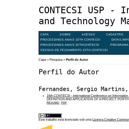
CONTECSI USP - I
and Technology M
CAPA
SOBRE
ACESSO
CADASTRO
PROCEEDINGS.ANAIS 18TH CONTECSI
DATAS.IMP
PROCEEDINGS.ANAIS.20THCONTECSI
PROGRAMA 
SESSAO.DE.FECHAMENTO.20TH.CONTECSI
Capa
>
Pesquisa
>
Perfil do Autor
Perfil do Autor
Fernandes, Sergio Martins,
16th CONTECSI - International Conference on Informati
DEFINITION AND APPLICATION OF A PROJECT PORT
RESUMO
PDF
Este trabalho está licenciado sob uma
Licença Creative Commons