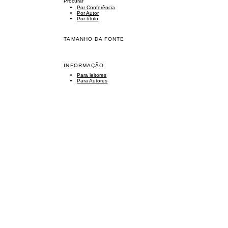
Procurar
Por Conferência
Por Autor
Por título
TAMANHO DA FONTE
INFORMAÇÃO
Para leitores
Para Autores