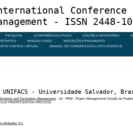
nternational Conference 
anagement - ISSN 2448-10
PESQUISA
CONFERÊNCIAS ATUAIS
EDIÇÕES ANTERIORES
N
ORTANTES
MANUAL/VIDEO
INSCRIÇÕES/PAGAMENTO
20TH CONTESI VIRTUAL
MANUAL.DO.CONGRESSISTA.20TH.CONTECSI
 UNIFACS - Universidade Salvador, Bra
on Systems and Technology Management
- 16 - PRM - Project Management/ Gestão de Projet
FOLIO PRIORITIZATION PROCESS
 Attribution 3.0
.