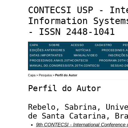
CONTECSI USP - Int
Information System
- ISSN 2448-1041
CAPA
SOBRE
ACESSO
CADASTRO
PE
EDIÇÕES ANTERIORES
NOTÍCIAS
PROCEEDINGS.A
DATAS.IMPORTANTES
MANUAL/VIDEO
INSCRIÇÕE
PROCEEDINGS.ANAIS.20THCONTECSI
PROGRAMA 20TH C
MANUAL.DO.CONGRESSISTA.20TH.CONTECSI
SESSAO.D
Capa
>
Pesquisa
>
Perfil do Autor
Perfil do Autor
Rebelo, Sabrina, Univ
de Santa Catarina, Br
9th CONTECSI - International Conference 