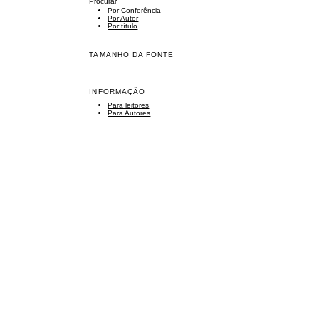
Procurar
Por Conferência
Por Autor
Por título
TAMANHO DA FONTE
INFORMAÇÃO
Para leitores
Para Autores