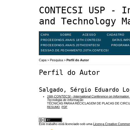
CONTECSI USP - I
and Technology M
CAPA
SOBRE
ACESSO
CADASTRO
PROCEEDINGS.ANAIS 18TH CONTECSI
DATAS.IMP
PROCEEDINGS.ANAIS.20THCONTECSI
PROGRAMA 
SESSAO.DE.FECHAMENTO.20TH.CONTECSI
Capa
>
Pesquisa
>
Perfil do Autor
Perfil do Autor
Salgado, Sérgio Eduardo Lo
16th CONTECSI - International Conference on Informati
Tecnologia de Informação
TÉCNICAS PARA A RECICLAGEM DE PLACAS DE CIR
RESUMO
PDF
Este trabalho está licenciado sob uma
Licença Creative Commons