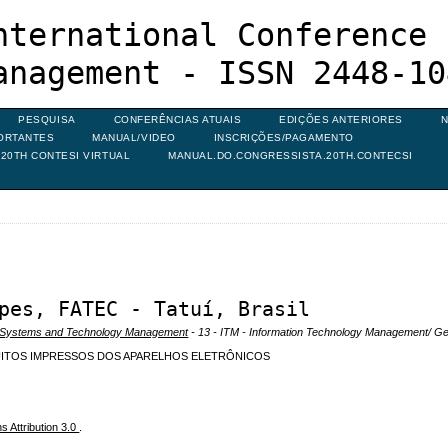
nternational Conference 
anagement - ISSN 2448-10
PESQUISA
CONFERÊNCIAS ATUAIS
EDIÇÕES ANTERIORES
N
ORTANTES
MANUAL/VIDEO
INSCRIÇÕES/PAGAMENTO
20TH CONTESI VIRTUAL
MANUAL.DO.CONGRESSISTA.20TH.CONTECSI
pes, FATEC - Tatuí, Brasil
on Systems and Technology Management
- 13 - ITM - Information Technology Management/ G
CUITOS IMPRESSOS DOS APARELHOS ELETRÔNICOS
 Attribution 3.0
.