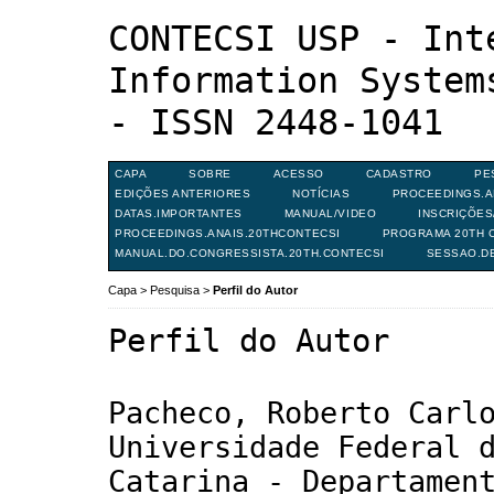
CONTECSI USP - Int
Information System
- ISSN 2448-1041
CAPA
SOBRE
ACESSO
CADASTRO
PE
EDIÇÕES ANTERIORES
NOTÍCIAS
PROCEEDINGS.A
DATAS.IMPORTANTES
MANUAL/VIDEO
INSCRIÇÕE
PROCEEDINGS.ANAIS.20THCONTECSI
PROGRAMA 20TH C
MANUAL.DO.CONGRESSISTA.20TH.CONTECSI
SESSAO.D
Capa
>
Pesquisa
>
Perfil do Autor
Perfil do Autor
Pacheco, Roberto Carl
Universidade Federal 
Catarina - Departamen