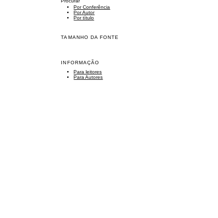
Procurar
Por Conferência
Por Autor
Por título
TAMANHO DA FONTE
INFORMAÇÃO
Para leitores
Para Autores