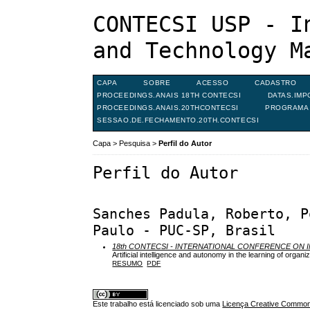
CONTECSI USP - I
and Technology M
CAPA
SOBRE
ACESSO
CADASTRO
PROCEEDINGS.ANAIS 18TH CONTECSI
DATAS.IMP
PROCEEDINGS.ANAIS.20THCONTECSI
PROGRAMA 
SESSAO.DE.FECHAMENTO.20TH.CONTECSI
Capa
>
Pesquisa
>
Perfil do Autor
Perfil do Autor
Sanches Padula, Roberto, P
Paulo - PUC-SP, Brasil
18th CONTECSI - INTERNATIONAL CONFERENCE O
Artificial intelligence and autonomy in the learning of orga
RESUMO
PDF
Este trabalho está licenciado sob uma
Licença Creative Commons