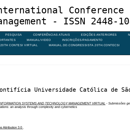
nternational Conference 
anagement - ISSN 2448-10
PESQUISA
CONFERÊNCIAS ATUAIS
EDIÇÕES ANTERIORES
N
ORTANTES
MANUAL/VIDEO
INSCRIÇÕES/PAGAMENTO
20TH CONTESI VIRTUAL
MANUAL.DO.CONGRESSISTA.20TH.CONTECSI
ontifícia Universidade Católica de Sã
N INFORMATION SYSTEMS AND TECHNOLOGY MANAGEMENT VIRTUAL
- Submissões ge
nizations: an analysis through complexity and cybernetics
 Attribution 3.0
.