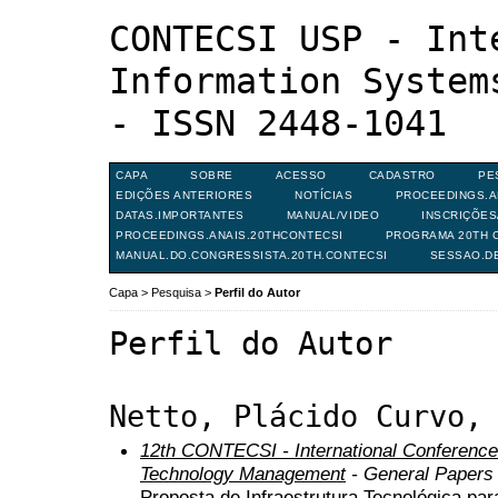
CONTECSI USP - Int
Information System
- ISSN 2448-1041
CAPA
SOBRE
ACESSO
CADASTRO
PE
EDIÇÕES ANTERIORES
NOTÍCIAS
PROCEEDINGS.A
DATAS.IMPORTANTES
MANUAL/VIDEO
INSCRIÇÕE
PROCEEDINGS.ANAIS.20THCONTECSI
PROGRAMA 20TH C
MANUAL.DO.CONGRESSISTA.20TH.CONTECSI
SESSAO.D
Capa
>
Pesquisa
>
Perfil do Autor
Perfil do Autor
Netto, Plácido Curvo,
12th CONTECSI - International Conference
Technology Management
- General Papers
Proposta de Infraestrutura Tecnológica pa