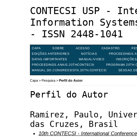
CONTECSI USP - Int
Information System
- ISSN 2448-1041
CAPA
SOBRE
ACESSO
CADASTRO
PE
EDIÇÕES ANTERIORES
NOTÍCIAS
PROCEEDINGS.A
DATAS.IMPORTANTES
MANUAL/VIDEO
INSCRIÇÕE
PROCEEDINGS.ANAIS.20THCONTECSI
PROGRAMA 20TH C
MANUAL.DO.CONGRESSISTA.20TH.CONTECSI
SESSAO.D
Capa
>
Pesquisa
>
Perfil do Autor
Perfil do Autor
Ramirez, Paulo, Unive
das Cruzes, Brasil
10th CONTECSI - International Conference