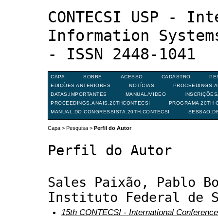
CONTECSI USP - Int
Information System
- ISSN 2448-1041
CAPA
SOBRE
ACESSO
CADASTRO
PE
EDIÇÕES ANTERIORES
NOTÍCIAS
PROCEEDINGS.A
DATAS.IMPORTANTES
MANUAL/VIDEO
INSCRIÇÕE
PROCEEDINGS.ANAIS.20THCONTECSI
PROGRAMA 20TH C
MANUAL.DO.CONGRESSISTA.20TH.CONTECSI
SESSAO.D
Capa
>
Pesquisa
>
Perfil do Autor
Perfil do Autor
Sales Paixão, Pablo B
Instituto Federal de 
15th CONTECSI - International Conference