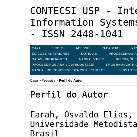
CONTECSI USP - Int
Information System
- ISSN 2448-1041
CAPA
SOBRE
ACESSO
CADASTRO
PE
EDIÇÕES ANTERIORES
NOTÍCIAS
PROCEEDINGS.A
DATAS.IMPORTANTES
MANUAL/VIDEO
INSCRIÇÕE
PROCEEDINGS.ANAIS.20THCONTECSI
PROGRAMA 20TH C
MANUAL.DO.CONGRESSISTA.20TH.CONTECSI
SESSAO.D
Capa
>
Pesquisa
>
Perfil do Autor
Perfil do Autor
Farah, Osvaldo Elias,
Universidade Metodist
Brasil