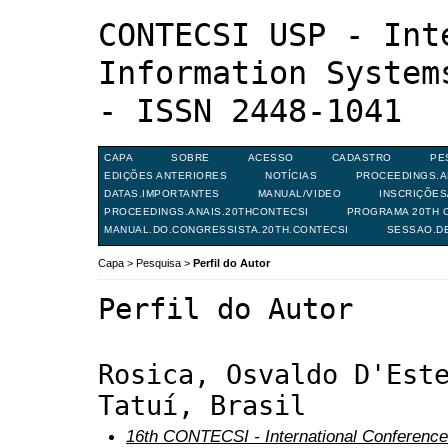
CONTECSI USP - Int
Information System
- ISSN 2448-1041
CAPA
SOBRE
ACESSO
CADASTRO
PE
EDIÇÕES ANTERIORES
NOTÍCIAS
PROCEEDINGS.A
DATAS.IMPORTANTES
MANUAL/VIDEO
INSCRIÇÕE
PROCEEDINGS.ANAIS.20THCONTECSI
PROGRAMA 20TH C
MANUAL.DO.CONGRESSISTA.20TH.CONTECSI
SESSAO.D
Capa
>
Pesquisa
>
Perfil do Autor
Perfil do Autor
Rosica, Osvaldo D'Est
Tatuí, Brasil
16th CONTECSI - International Conference