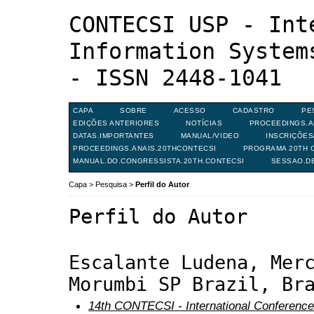
CONTECSI USP - Int
Information System
- ISSN 2448-1041
CAPA
SOBRE
ACESSO
CADASTRO
PE
EDIÇÕES ANTERIORES
NOTÍCIAS
PROCEEDINGS.A
DATAS.IMPORTANTES
MANUAL/VIDEO
INSCRIÇÕE
PROCEEDINGS.ANAIS.20THCONTECSI
PROGRAMA 20TH C
MANUAL.DO.CONGRESSISTA.20TH.CONTECSI
SESSAO.D
Capa
>
Pesquisa
>
Perfil do Autor
Perfil do Autor
Escalante Ludena, Mer
Morumbi SP Brazil, Br
14th CONTECSI - International Conference