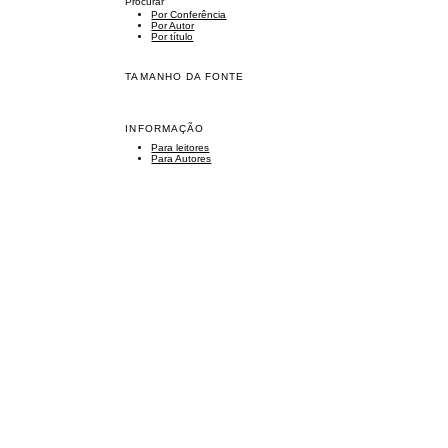
Procurar
Por Conferência
Por Autor
Por título
TAMANHO DA FONTE
INFORMAÇÃO
Para leitores
Para Autores