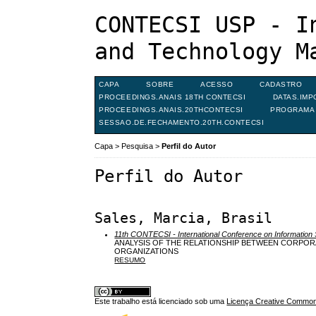
CONTECSI USP - I
and Technology M
CAPA
SOBRE
ACESSO
CADASTRO
PROCEEDINGS.ANAIS 18TH CONTECSI
DATAS.IMP
PROCEEDINGS.ANAIS.20THCONTECSI
PROGRAMA 
SESSAO.DE.FECHAMENTO.20TH.CONTECSI
Capa
>
Pesquisa
>
Perfil do Autor
Perfil do Autor
Sales, Marcia, Brasil
11th CONTECSI - International Conference on Informati
ANALYSIS OF THE RELATIONSHIP BETWEEN CORPO
ORGANIZATIONS
RESUMO
Este trabalho está licenciado sob uma
Licença Creative Commons