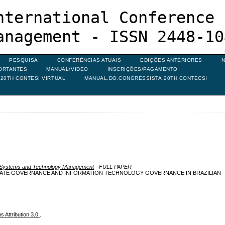
nternational Conference 
anagement - ISSN 2448-10
PESQUISA
CONFERÊNCIAS ATUAIS
EDIÇÕES ANTERIORES
N
ORTANTES
MANUAL/VIDEO
INSCRIÇÕES/PAGAMENTO
20TH CONTESI VIRTUAL
MANUAL.DO.CONGRESSISTA.20TH.CONTECSI
on Systems and Technology Management
- FULL PAPER
RATE GOVERNANCE AND INFORMATION TECHNOLOGY GOVERNANCE IN BRAZILIAN
 Attribution 3.0
.