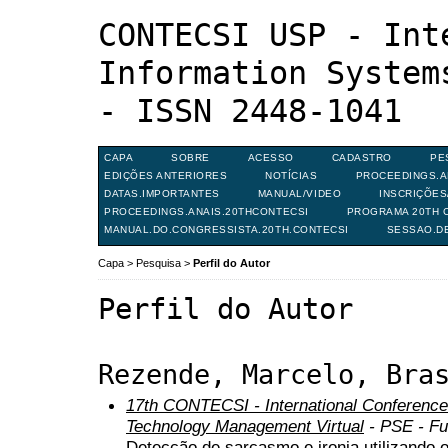
CONTECSI USP - Int
Information System
- ISSN 2448-1041
CAPA
SOBRE
ACESSO
CADASTRO
PE
EDIÇÕES ANTERIORES
NOTÍCIAS
PROCEEDINGS.A
DATAS.IMPORTANTES
MANUAL/VIDEO
INSCRIÇÕE
PROCEEDINGS.ANAIS.20THCONTECSI
PROGRAMA 20TH C
MANUAL.DO.CONGRESSISTA.20TH.CONTECSI
SESSAO.D
Capa
>
Pesquisa
>
Perfil do Autor
Perfil do Autor
Rezende, Marcelo, Bra
17th CONTECSI - International Conference
Technology Management Virtual
- PSE - Fu
Detecção de sarcasmo e ironia utilizando 