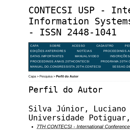
CONTECSI USP - Int
Information System
- ISSN 2448-1041
CAPA
SOBRE
ACESSO
CADASTRO
PE
EDIÇÕES ANTERIORES
NOTÍCIAS
PROCEEDINGS.A
DATAS.IMPORTANTES
MANUAL/VIDEO
INSCRIÇÕE
PROCEEDINGS.ANAIS.20THCONTECSI
PROGRAMA 20TH C
MANUAL.DO.CONGRESSISTA.20TH.CONTECSI
SESSAO.D
Capa
>
Pesquisa
>
Perfil do Autor
Perfil do Autor
Silva Júnior, Luciano
Universidade Potiguar
7TH CONTECSI - International Conference