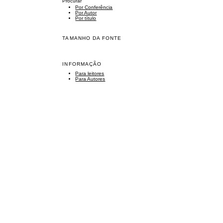
Procurar
Por Conferência
Por Autor
Por título
TAMANHO DA FONTE
INFORMAÇÃO
Para leitores
Para Autores