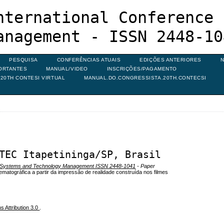
nternational Conference 
anagement - ISSN 2448-10
PESQUISA
CONFERÊNCIAS ATUAIS
EDIÇÕES ANTERIORES
N
ORTANTES
MANUAL/VIDEO
INSCRIÇÕES/PAGAMENTO
20TH CONTESI VIRTUAL
MANUAL.DO.CONGRESSISTA.20TH.CONTECSI
TEC Itapetininga/SP, Brasil
on Systems and Technology Management ISSN 2448-1041
- Paper
matográfica a partir da impressão de realidade construída nos filmes
 Attribution 3.0
.