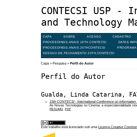
CONTECSI USP - I
and Technology M
CAPA
SOBRE
ACESSO
CADASTRO
PROCEEDINGS.ANAIS 18TH CONTECSI
DATAS.IMP
PROCEEDINGS.ANAIS.20THCONTECSI
PROGRAMA 
SESSAO.DE.FECHAMENTO.20TH.CONTECSI
Capa
>
Pesquisa
>
Perfil do Autor
Perfil do Autor
Gualda, Linda Catarina, FA
15th CONTECSI - International Conference on Informati
As Novas Tecnologias no Cinema: a espectatorialidade cine
RESUMO
PDF
Este trabalho está licenciado sob uma
Licença Creative Commons