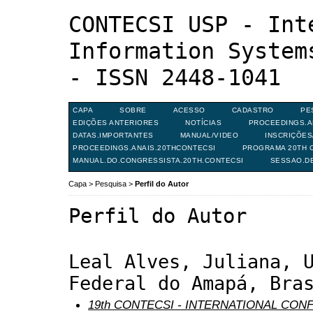
CONTECSI USP - Int
Information System
- ISSN 2448-1041
CAPA
SOBRE
ACESSO
CADASTRO
PE
EDIÇÕES ANTERIORES
NOTÍCIAS
PROCEEDINGS.A
DATAS.IMPORTANTES
MANUAL/VIDEO
INSCRIÇÕE
PROCEEDINGS.ANAIS.20THCONTECSI
PROGRAMA 20TH C
MANUAL.DO.CONGRESSISTA.20TH.CONTECSI
SESSAO.D
Capa
>
Pesquisa
>
Perfil do Autor
Perfil do Autor
Leal Alves, Juliana, 
Federal do Amapá, Bra
19th CONTECSI - INTERNATIONAL CO