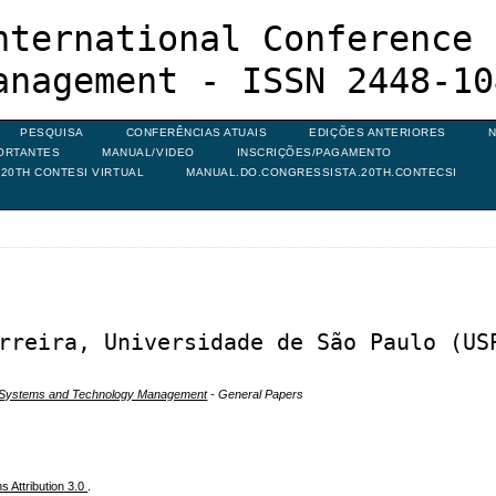
nternational Conference 
anagement - ISSN 2448-10
PESQUISA
CONFERÊNCIAS ATUAIS
EDIÇÕES ANTERIORES
N
ORTANTES
MANUAL/VIDEO
INSCRIÇÕES/PAGAMENTO
20TH CONTESI VIRTUAL
MANUAL.DO.CONGRESSISTA.20TH.CONTECSI
rreira, Universidade de São Paulo (US
n Systems and Technology Management
- General Papers
 Attribution 3.0
.