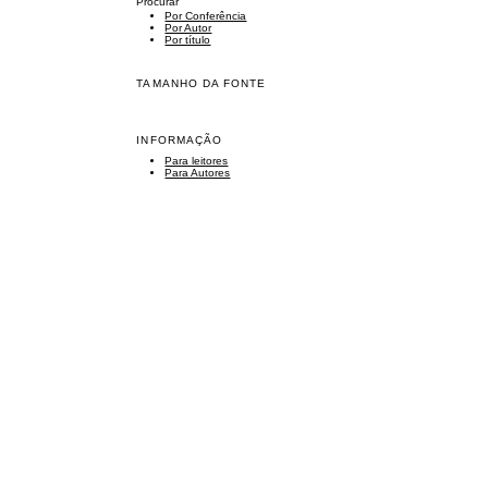
Procurar
Por Conferência
Por Autor
Por título
TAMANHO DA FONTE
INFORMAÇÃO
Para leitores
Para Autores