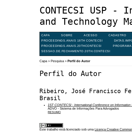
CONTECSI USP - I
and Technology M
CAPA
SOBRE
ACESSO
CADASTRO
PROCEEDINGS.ANAIS 18TH CONTECSI
DATAS.IMP
PROCEEDINGS.ANAIS.20THCONTECSI
PROGRAMA 
SESSAO.DE.FECHAMENTO.20TH.CONTECSI
Capa
>
Pesquisa
>
Perfil do Autor
Perfil do Autor
Ribeiro, José Francisco Fe
Brasil
1ST CONTECSI - International Conference on Informatio
ADVO - Sistema de Informações Para Advogados
RESUMO
Este trabalho está licenciado sob uma
Licença Creative Commons