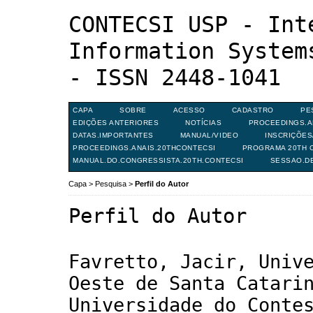
CONTECSI USP - Int
Information System
- ISSN 2448-1041
CAPA
SOBRE
ACESSO
CADASTRO
PE
EDIÇÕES ANTERIORES
NOTÍCIAS
PROCEEDINGS.A
DATAS.IMPORTANTES
MANUAL/VIDEO
INSCRIÇÕE
PROCEEDINGS.ANAIS.20THCONTECSI
PROGRAMA 20TH C
MANUAL.DO.CONGRESSISTA.20TH.CONTECSI
SESSAO.D
Capa
>
Pesquisa
>
Perfil do Autor
Perfil do Autor
Favretto, Jacir, Univ
Oeste de Santa Catari
Universidade do Conte