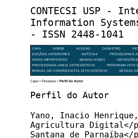
CONTECSI USP - Int
Information System
- ISSN 2448-1041
CAPA
SOBRE
ACESSO
CADASTRO
PE
EDIÇÕES ANTERIORES
NOTÍCIAS
PROCEEDINGS.A
DATAS.IMPORTANTES
MANUAL/VIDEO
INSCRIÇÕE
PROCEEDINGS.ANAIS.20THCONTECSI
PROGRAMA 20TH C
MANUAL.DO.CONGRESSISTA.20TH.CONTECSI
SESSAO.D
Capa
>
Pesquisa
>
Perfil do Autor
Perfil do Autor
Yano, Inacio Henrique
Agricultura Digital</
Santana de Parnaíba</