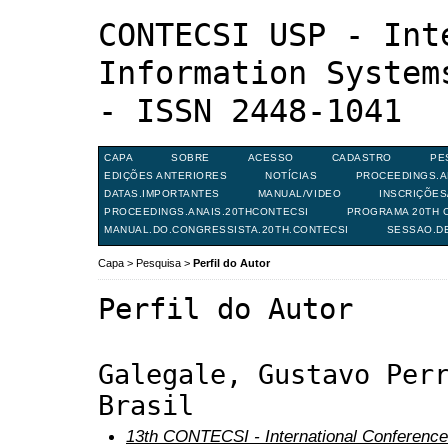
CONTECSI USP - Int
Information System
- ISSN 2448-1041
CAPA
SOBRE
ACESSO
CADASTRO
PE
EDIÇÕES ANTERIORES
NOTÍCIAS
PROCEEDINGS.A
DATAS.IMPORTANTES
MANUAL/VIDEO
INSCRIÇÕE
PROCEEDINGS.ANAIS.20THCONTECSI
PROGRAMA 20TH C
MANUAL.DO.CONGRESSISTA.20TH.CONTECSI
SESSAO.D
Capa
>
Pesquisa
>
Perfil do Autor
Perfil do Autor
Galegale, Gustavo Per
Brasil
13th CONTECSI - International Conference