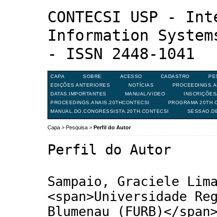
CONTECSI USP - Int
Information System
- ISSN 2448-1041
CAPA
SOBRE
ACESSO
CADASTRO
PE
EDIÇÕES ANTERIORES
NOTÍCIAS
PROCEEDINGS.A
DATAS.IMPORTANTES
MANUAL/VIDEO
INSCRIÇÕE
PROCEEDINGS.ANAIS.20THCONTECSI
PROGRAMA 20TH C
MANUAL.DO.CONGRESSISTA.20TH.CONTECSI
SESSAO.D
Capa
>
Pesquisa
>
Perfil do Autor
Perfil do Autor
Sampaio, Graciele Lim
<span>Universidade Re
Blumenau (FURB)</span