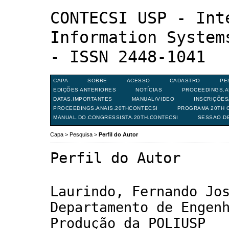
CONTECSI USP - Int
Information System
- ISSN 2448-1041
CAPA
SOBRE
ACESSO
CADASTRO
PE
EDIÇÕES ANTERIORES
NOTÍCIAS
PROCEEDINGS.A
DATAS.IMPORTANTES
MANUAL/VIDEO
INSCRIÇÕE
PROCEEDINGS.ANAIS.20THCONTECSI
PROGRAMA 20TH C
MANUAL.DO.CONGRESSISTA.20TH.CONTECSI
SESSAO.D
Capa
>
Pesquisa
>
Perfil do Autor
Perfil do Autor
Laurindo, Fernando Jo
Departamento de Engen
Produção da POLIUSP