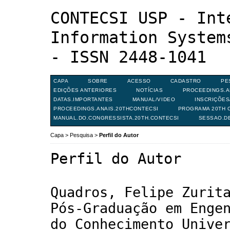
CONTECSI USP - Int
Information System
- ISSN 2448-1041
CAPA
SOBRE
ACESSO
CADASTRO
PE
EDIÇÕES ANTERIORES
NOTÍCIAS
PROCEEDINGS.A
DATAS.IMPORTANTES
MANUAL/VIDEO
INSCRIÇÕE
PROCEEDINGS.ANAIS.20THCONTECSI
PROGRAMA 20TH C
MANUAL.DO.CONGRESSISTA.20TH.CONTECSI
SESSAO.D
Capa
>
Pesquisa
>
Perfil do Autor
Perfil do Autor
Quadros, Felipe Zurit
Pós-Graduação em Enge
do Conhecimento Unive