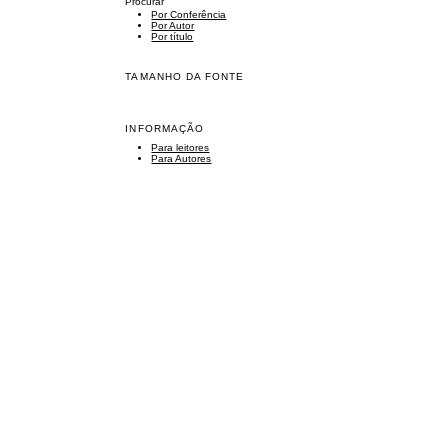
Procurar
Por Conferência
Por Autor
Por título
TAMANHO DA FONTE
INFORMAÇÃO
Para leitores
Para Autores