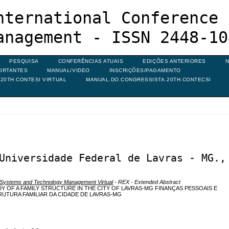
nternational Conference 
anagement - ISSN 2448-10
PESQUISA
CONFERÊNCIAS ATUAIS
EDIÇÕES ANTERIORES
N
ORTANTES
MANUAL/VIDEO
INSCRIÇÕES/PAGAMENTO
20TH CONTESI VIRTUAL
MANUAL.DO.CONGRESSISTA.20TH.CONTECSI
Universidade Federal de Lavras - MG.,
n Systems and Technology Management Virtual
- REX - Extended Abstract
Y OF A FAMILY STRUCTURE IN THE CITY OF LAVRAS-MG FINANÇAS PESSOAIS E
UTURA FAMILIAR DA CIDADE DE LAVRAS-MG