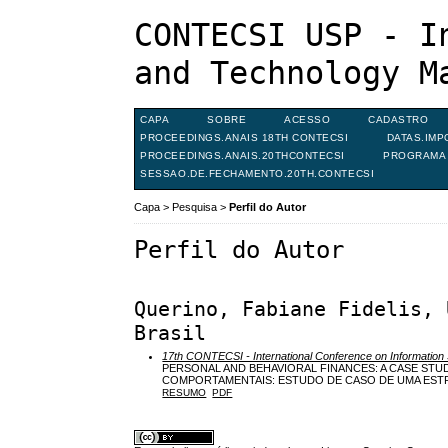
CONTECSI USP - I
and Technology M
CAPA
SOBRE
ACESSO
CADASTRO
PROCEEDINGS.ANAIS 18TH CONTECSI
DATAS.IMP
PROCEEDINGS.ANAIS.20THCONTECSI
PROGRAMA 
SESSAO.DE.FECHAMENTO.20TH.CONTECSI
Capa
>
Pesquisa
>
Perfil do Autor
Perfil do Autor
Querino, Fabiane Fidelis, 
Brasil
17th CONTECSI - International Conference on Informatio
PERSONAL AND BEHAVIORAL FINANCES: A CASE STUD
COMPORTAMENTAIS: ESTUDO DE CASO DE UMA ESTR
RESUMO
PDF