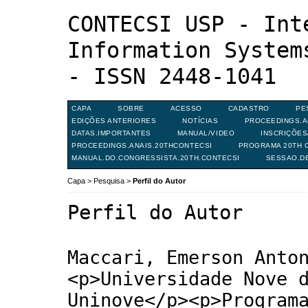
CONTECSI USP - Int
Information System
- ISSN 2448-1041
CAPA
SOBRE
ACESSO
CADASTRO
PE
EDIÇÕES ANTERIORES
NOTÍCIAS
PROCEEDINGS.A
DATAS.IMPORTANTES
MANUAL/VIDEO
INSCRIÇÕE
PROCEEDINGS.ANAIS.20THCONTECSI
PROGRAMA 20TH C
MANUAL.DO.CONGRESSISTA.20TH.CONTECSI
SESSAO.D
Capa
>
Pesquisa
>
Perfil do Autor
Perfil do Autor
Maccari, Emerson Anto
<p>Universidade Nove 
Uninove</p><p>Program