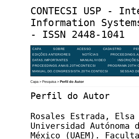
CONTECSI USP - Int
Information System
- ISSN 2448-1041
CAPA
SOBRE
ACESSO
CADASTRO
PE
EDIÇÕES ANTERIORES
NOTÍCIAS
PROCEEDINGS.A
DATAS.IMPORTANTES
MANUAL/VIDEO
INSCRIÇÕE
PROCEEDINGS.ANAIS.20THCONTECSI
PROGRAMA 20TH C
MANUAL.DO.CONGRESSISTA.20TH.CONTECSI
SESSAO.D
Capa
>
Pesquisa
>
Perfil do Autor
Perfil do Autor
Rosales Estrada, Elsa
Universidad Autónoma 
México (UAEM). Facult