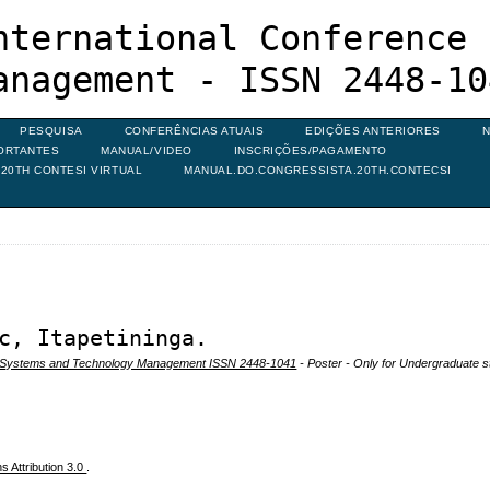
nternational Conference 
anagement - ISSN 2448-10
PESQUISA
CONFERÊNCIAS ATUAIS
EDIÇÕES ANTERIORES
N
ORTANTES
MANUAL/VIDEO
INSCRIÇÕES/PAGAMENTO
20TH CONTESI VIRTUAL
MANUAL.DO.CONGRESSISTA.20TH.CONTECSI
c, Itapetininga.
on Systems and Technology Management ISSN 2448-1041
- Poster - Only for Undergraduate s
 Attribution 3.0
.