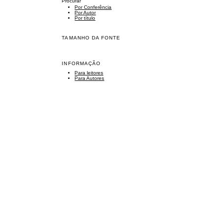
Procurar
Por Conferência
Por Autor
Por título
TAMANHO DA FONTE
INFORMAÇÃO
Para leitores
Para Autores