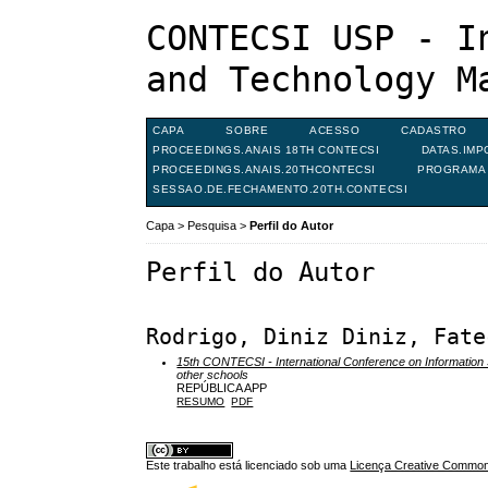
CONTECSI USP - I
and Technology M
CAPA
SOBRE
ACESSO
CADASTRO
PROCEEDINGS.ANAIS 18TH CONTECSI
DATAS.IMP
PROCEEDINGS.ANAIS.20THCONTECSI
PROGRAMA 
SESSAO.DE.FECHAMENTO.20TH.CONTECSI
Capa
>
Pesquisa
>
Perfil do Autor
Perfil do Autor
Rodrigo, Diniz Diniz, Fate
15th CONTECSI - International Conference on Informati
other schools
REPÚBLICA APP
RESUMO
PDF
Este trabalho está licenciado sob uma
Licença Creative Commons