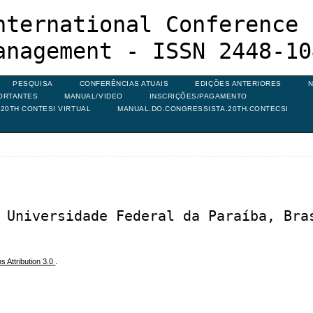
nternational Conference 
anagement - ISSN 2448-10
PESQUISA
CONFERÊNCIAS ATUAIS
EDIÇÕES ANTERIORES
N
ORTANTES
MANUAL/VIDEO
INSCRIÇÕES/PAGAMENTO
20TH CONTESI VIRTUAL
MANUAL.DO.CONGRESSISTA.20TH.CONTECSI
 Universidade Federal da Paraíba, Bra
 Attribution 3.0
.