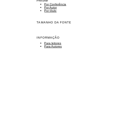
Procurar
Por Conferência
Por Autor
Por título
TAMANHO DA FONTE
INFORMAÇÃO
Para leitores
Para Autores