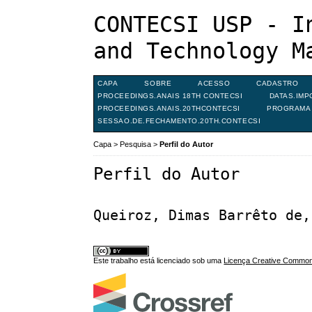
CONTECSI USP - I
and Technology M
CAPA
SOBRE
ACESSO
CADASTRO
PROCEEDINGS.ANAIS 18TH CONTECSI
DATAS.IMP
PROCEEDINGS.ANAIS.20THCONTECSI
PROGRAMA 
SESSAO.DE.FECHAMENTO.20TH.CONTECSI
Capa
>
Pesquisa
>
Perfil do Autor
Perfil do Autor
Queiroz, Dimas Barrêto de,
Este trabalho está licenciado sob uma
Licença Creative Commons