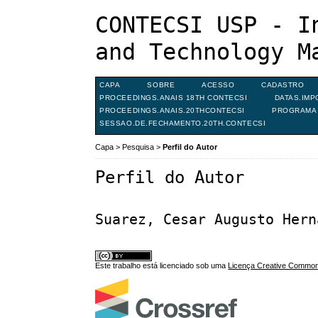
CONTECSI USP - I
and Technology M
CAPA
SOBRE
ACESSO
CADASTRO
PROCEEDINGS.ANAIS 18TH CONTECSI
DATAS.IMP
PROCEEDINGS.ANAIS.20THCONTECSI
PROGRAMA 
SESSAO.DE.FECHAMENTO.20TH.CONTECSI
Capa
>
Pesquisa
>
Perfil do Autor
Perfil do Autor
Suarez, Cesar Augusto Hern
Este trabalho está licenciado sob uma
Licença Creative Commons