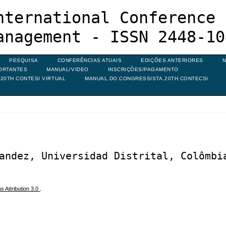
nternational Conference 
anagement - ISSN 2448-10
PESQUISA
CONFERÊNCIAS ATUAIS
EDIÇÕES ANTERIORES
N
ORTANTES
MANUAL/VIDEO
INSCRIÇÕES/PAGAMENTO
20TH CONTESI VIRTUAL
MANUAL.DO.CONGRESSISTA.20TH.CONTECSI
andez, Universidad Distrital, Colômbi
 Attribution 3.0
.