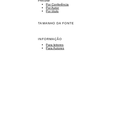
Procurar
Por Conferência
Por Autor
Por título
TAMANHO DA FONTE
INFORMAÇÃO
Para leitores
Para Autores