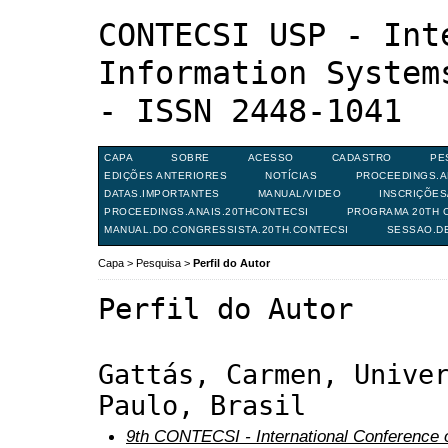
CONTECSI USP - Int
Information System
- ISSN 2448-1041
CAPA
SOBRE
ACESSO
CADASTRO
PE
EDIÇÕES ANTERIORES
NOTÍCIAS
PROCEEDINGS.A
DATAS.IMPORTANTES
MANUAL/VIDEO
INSCRIÇÕE
PROCEEDINGS.ANAIS.20THCONTECSI
PROGRAMA 20TH C
MANUAL.DO.CONGRESSISTA.20TH.CONTECSI
SESSAO.D
Capa
>
Pesquisa
>
Perfil do Autor
Perfil do Autor
Gattás, Carmen, Unive
Paulo, Brasil
9th CONTECSI - International Conference 