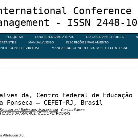
nternational Conference 
anagement - ISSN 2448-10
PESQUISA
CONFERÊNCIAS ATUAIS
EDIÇÕES ANTERIORES
N
ORTANTES
MANUAL/VIDEO
INSCRIÇÕES/PAGAMENTO
20TH CONTESI VIRTUAL
MANUAL.DO.CONGRESSISTA.20TH.CONTECSI
alves da, Centro Federal de Educação
a Fonseca – CEFET-RJ, Brasil
n Systems and Technology Management
- General Papers
S CASOS DA ARACRUZ, VALE E PETROBRÁS
 Attribution 3.0
.