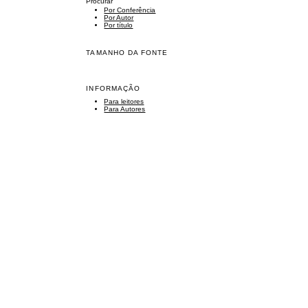
Procurar
Por Conferência
Por Autor
Por título
TAMANHO DA FONTE
INFORMAÇÃO
Para leitores
Para Autores