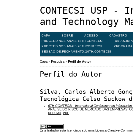
CONTECSI USP - I
and Technology M
CAPA
SOBRE
ACESSO
CADASTRO
PROCEEDINGS.ANAIS 18TH CONTECSI
DATAS.IMP
PROCEEDINGS.ANAIS.20THCONTECSI
PROGRAMA 
SESSAO.DE.FECHAMENTO.20TH.CONTECSI
Capa
>
Pesquisa
>
Perfil do Autor
Perfil do Autor
Silva, Carlos Alberto Gonç
Tecnológica Celso Suckow d
6TH CONTECSI - International Conference on Informatio
ANÁLISE DO RISCO DE MERCADO DAS EMPRESAS: O
RESUMO
PDF
Este trabalho está licenciado sob uma
Licença Creative Commons